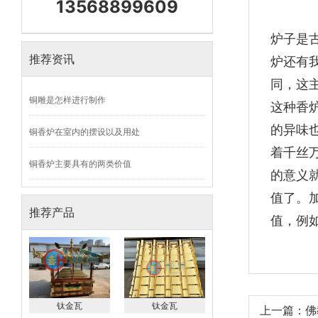
13568899609
炉子是
推荐资讯
炉还有
同，这
铜雕是怎样进行制作
这种香
的异味
铜香炉在室内的摆设以及用处
着千丝
铜香炉主要具有的两类价值
的意义
值了。
推荐产品
值，例
钛金瓦
钛金瓦
上一篇：佛