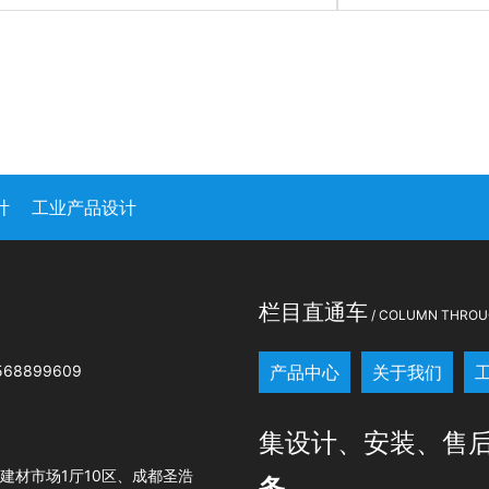
计
工业产品设计
司
栏目直通车
/ COLUMN THROU
68899609
产品中心
关于我们
集设计、安装、售
建材市场1厅10区、成都圣浩
务