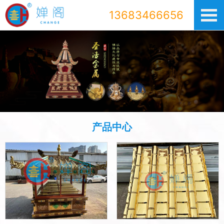
13683466656
产品中心