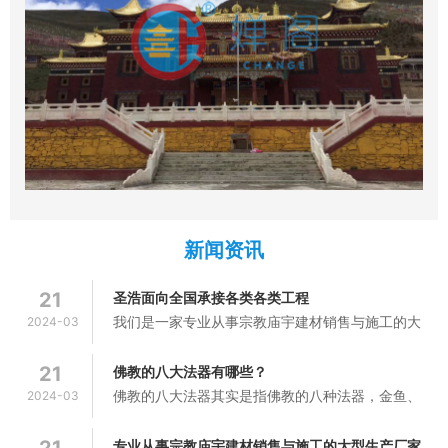
新闻资讯
21
圣浩面向全国承接各类各类工程
我们是一家专业从事宗教庙宇建材销售与施工的大
2024-03
2
型生产厂家，拥有专业的研发设计与施工团队，集
设计、安装、售后于一体，为客户提供“一站式”的
21
佛教的八大法器有哪些？
优质服务。公司主要产品有钛...
佛教的八大法器其实是指佛教的八种法器，金鱼、
2024-03
2
宝伞、宝瓶、妙莲、右旋白螺、金刚结、胜幢、金
轮就是佛教的八大法器，佛教的八大法器其实是暗
21
专业从事宗教庙宇建材销售与施工的大型生产厂家