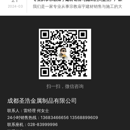
喻有关佛教的教义。 金鱼是...
我们是一家专业从事宗教庙宇建材销售与施工的大
2024-03
2
型生产厂家，拥有专业的研发设计与施工团队，集
设计、安装、售后于一体，为客户提供“一站式”的
优质服务。主要产品有：钛金...
扫一扫，微信咨询
成都圣浩金属制品有限公司
联系人：雷经理 何女士
24小时销售热线：13683466656 13568899609
联系座机：028-83999996