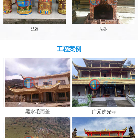
法器
法器
工程案例
黑水毛而盖
广元佛光寺