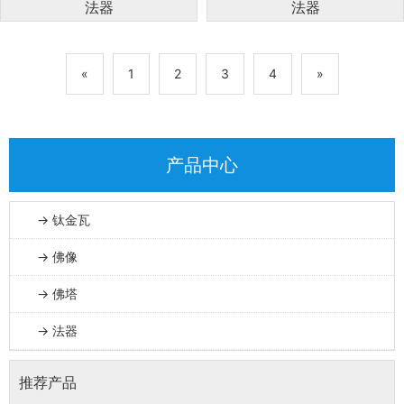
法器
法器
«
1
2
3
4
»
产品中心
→ 钛金瓦
→ 佛像
→ 佛塔
→ 法器
推荐产品