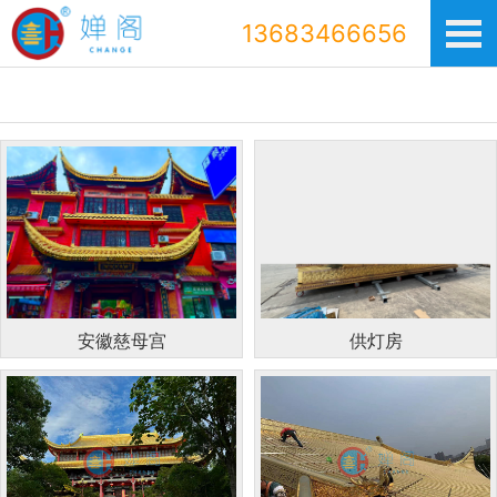
13683466656
安徽慈母宫
供灯房